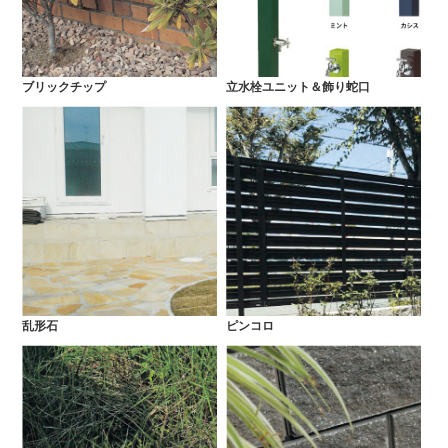
ブリックチップ
立水栓ユニット＆飾り蛇口
乱形石
ピンコロ